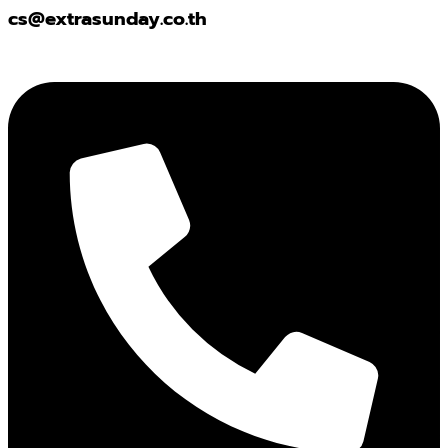
cs@extrasunday.co.th