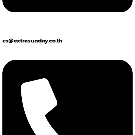
cs@extrasunday.co.th