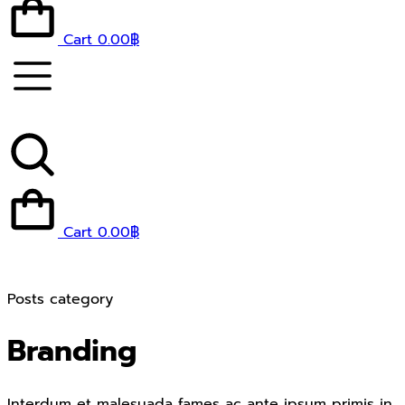
Cart
0.00
฿
Cart
0.00
฿
Posts category
Branding
Interdum et malesuada fames ac ante ipsum primis in