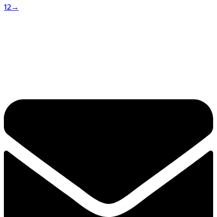
1
2
→